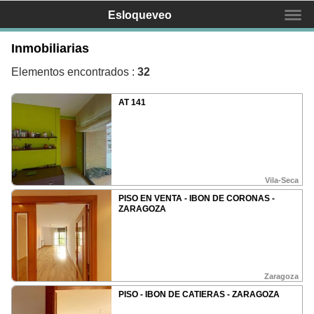
Esloqueveo
Inmobiliarias
Buscas un negocio?
Elementos encontrados :
32
AT 141
Inicio
Mapa
Servicios
Vila-Seca
Equipo
PISO EN VENTA - IBON DE CORONAS -
ZARAGOZA
Contactar
Promociona tu negocio
Zaragoza
¿Qué és Esloqueveo?
PISO - IBON DE CATIERAS - ZARAGOZA
¿Como mostrar mi negocio?