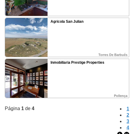
CONTACTO
Tel:
(+34) 937 838 046
Fax:
(+34) 937 362 299
©
Esloqueveo es una marca registrada de
Clic Telemática SL
Agricola San Julian
Torres De Barbués
Inmobiliaria Prestige Properties
Pollença
Página
1
de
4
1
2
3
4