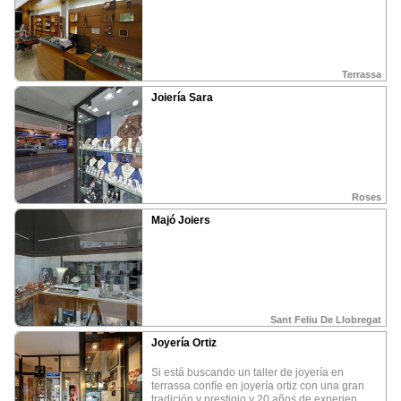
Promocione su negocio
¿Como puedo obtener las fotos?
Terrassa
¿Que puedo hacer con las fotos?
Joiería Sara
Política privacidad
Aviso Legal
Roses
ALOJAMIENTO
COMER Y BEBER
OCIO Y CULTURA
Majó Joiers
Campings
Restaurantes
Deportes
•
•
•
Casas rurales
Bares
Ocio nocturno
•
•
•
Hoteles
Cultura
•
•
Bodegas y Cavas
Naturaleza
•
•
PROMOCION REGION
PROFESIONALES
Huesca
Solicita Franquicia
•
•
La Rioja
Bolsa de trabajo
•
•
Sant Feliu De Llobregat
Alquezar
Fotógrafos
•
•
Rutas de España
•
Joyería Ortiz
si está buscando un taller de joyería en
terrassa confíe en joyería ortiz con una gran
tradición y prestigio y 20 años de experien...