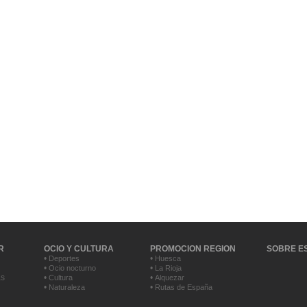
R
OCIO Y CULTURA
PROMOCION REGION
SOBRE E
•
•
Deportes
Huesca
•
•
Ocio nocturno
La Rioja
as
•
•
Cultura
Alquezar
•
•
Naturaleza
Rutas de España