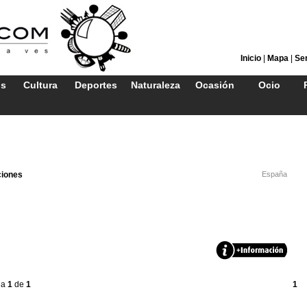
Inicio
|
Mapa
|
Ser
os
Cultura
Deportes
Naturaleza
Ocasión
Ocio
ciones
España
na
1
de
1
1