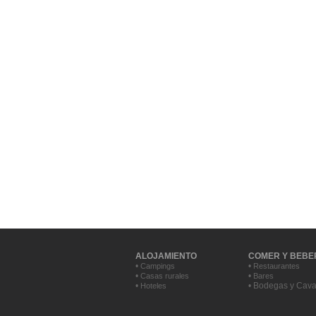
ALOJAMIENTO
COMER Y BEBE
•
•
Campings
Restaurantes
•
•
Casas rurales
Bares
•
• Bodegas y Cav
Hoteles