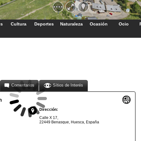
os
Cultura
Deportes
Naturaleza
Ocasión
Ocio
Comentarios
Sítios de Interés
n
Dirección:
Calle X 17,
22449 Benasque, Huesca, España