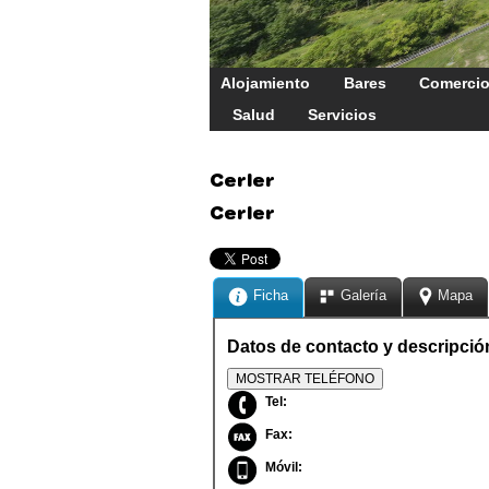
Alojamiento
Bares
Comerci
Salud
Servicios
Cerler
Cerler
Ficha
Galería
Mapa
Datos de contacto y descripció
MOSTRAR TELÉFONO
Tel:
Fax:
Móvil: