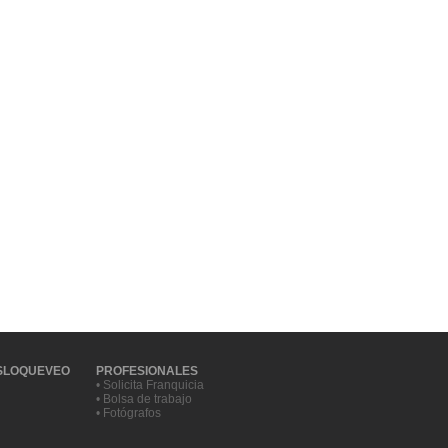
SLOQUEVEO
PROFESIONALES
• Solicita Franquicia
• Bolsa de trabajo
• Fotógrafos