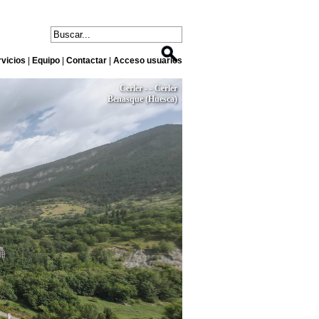
vicios
|
Equipo
|
Contactar
|
Acceso usuarios
Cerler - - Cerler
Benasque (Huesca)