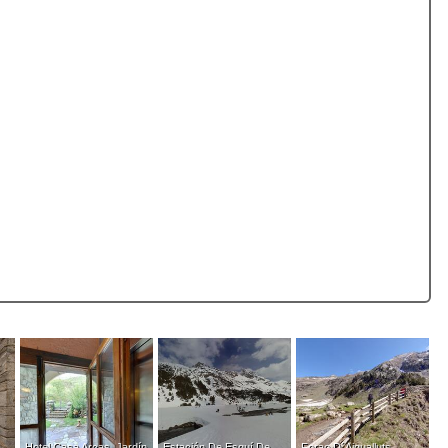
Hotel Casa Arcas, Jardín
Estación De Esquí De
Forao D´Aigualluts