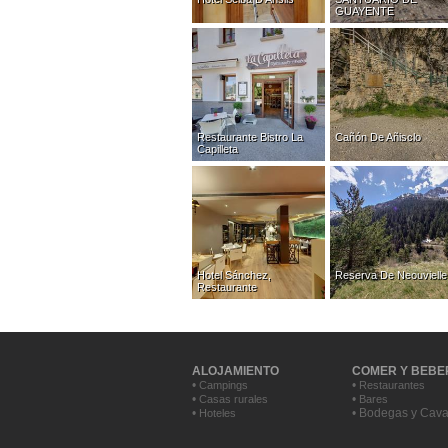
GUAYENTE
Restaurante Bistro La
Cañón De Añisclo
Capilleta
Hotel Sánchez,
Reserva De Neouvielle
Restaurante
ALOJAMIENTO
COMER Y BEBE
•
•
Campings
Restaurantes
•
•
Casas rurales
Bares
•
• Bodegas y Cav
Hoteles