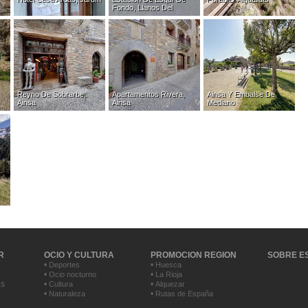
Fondo, Llanos Del
Hospital
Reyno De Sobrarbe,
Apartamentos Rivera,
Ainsa Y Embalse De
Ainsa
Ainsa
Mediano
R
OCIO Y CULTURA
PROMOCION REGION
SOBRE E
•
•
Deportes
Huesca
•
•
Ocio nocturno
La Rioja
as
•
•
Cultura
Alquezar
•
•
Naturaleza
Rutas de España