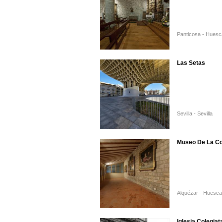
Panticosa - Huesc
Las Setas
Sevilla - Sevilla
Museo De La Co
Alquézar - Huesca
Iglesia Colegiat