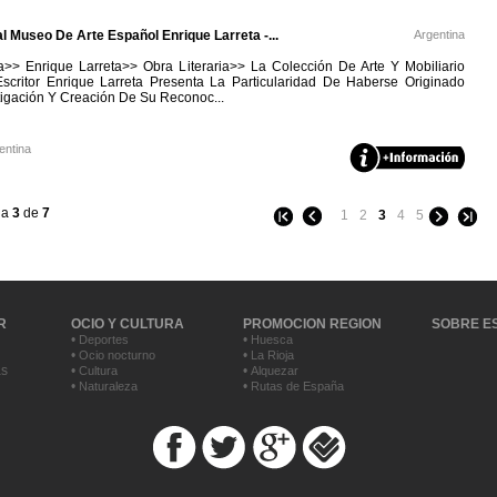
al Museo De Arte Español Enrique Larreta -...
Argentina
a>> Enrique Larreta>> Obra Literaria>> La Colección De Arte Y Mobiliario
critor Enrique Larreta Presenta La Particularidad De Haberse Originado
tigación Y Creación De Su Reconoc...
entina
na
3
de
7
1
2
3
4
5
R
OCIO Y CULTURA
PROMOCION REGION
SOBRE E
•
•
Deportes
Huesca
•
•
Ocio nocturno
La Rioja
as
•
•
Cultura
Alquezar
•
•
Naturaleza
Rutas de España