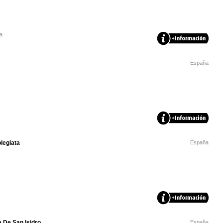
a
España
legiata
España
a De San Isidro
España