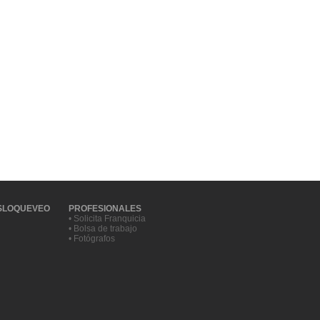
SLOQUEVEO
PROFESIONALES
• Solicita Franquicia
• Bolsa de trabajo
• Fotógrafos