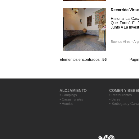
Recorrido Virtu
Historia La Cas
Que Formó El Es
Junto A La Inves
Buenos Aires - Arg
Elementos encontrados :
56
Pági
ALOJAMIENTO
COMER Y BEBE
•
•
Campings
Restaurantes
•
•
Casas rurales
Bares
•
• Bodegas y Cav
Hoteles