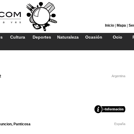
Inicio
|
Mapa
|
Ser
os
Cultura
Deportes
Naturaleza
Ocasión
Ocio
2
Argentina
suncion, Panticosa
España