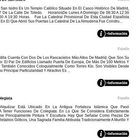
 San Isidro Es Un Templo Católico Situado En El Casco Histórico De Madrid,
7 De La Calle De Toledo. HorariosDe Lunes A Domingo De 08:30 A 12:30
00 A 19:30 Horas. Fue La Catedral Provisional De Esta Ciudad Española
 En El Que Abrió Sus Puertas La Catedral De La Almudena.Fue Constru...
España
tilla Cuenta Con Dos De Los Rascacielos Más Altos De Madrid, Que Son Su
tivo: El Par De Edificios Llamado Puerta De Europa, De Más De 100 Metros Y
, También Conocidos Coloquialmente Como Torres Kío. Son Visibles Desde
 Principal Particularidad Y Atractivo Es ...
legiata
España
lquézar Está Ubicado En La Antigua Fortaleza Islámica Que Pasó
 A Tener Funciones De Colegiata. En Lo Que Se Considera Estrictamente
e Principalmente Pintura Y Escultura. Hay Que Señalar Como Piezas De
etablos Góticos, Una Sagrada Familia Atribuida Tradicionalmente A Murillo Y