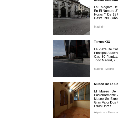
La Colegiata De
En El Número 3
Horas Y De 18:
Hasta 1993, Año
Madrid -
Torres KIO
La Plaza De Cas
Principal Atrac
Casi 30 Plantas
Todo Madrid, Y Su
Madrid - Madrid
Museo De La Co
El Museo De A
Posteriormente
Museo Se Expon
Gran Valor Dos R
Otras Obras ...
Alquézar - Huesca